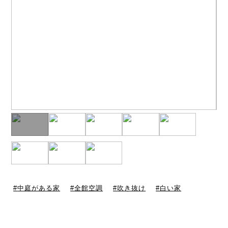
中庭がある家
全館空調
吹き抜け
白い家