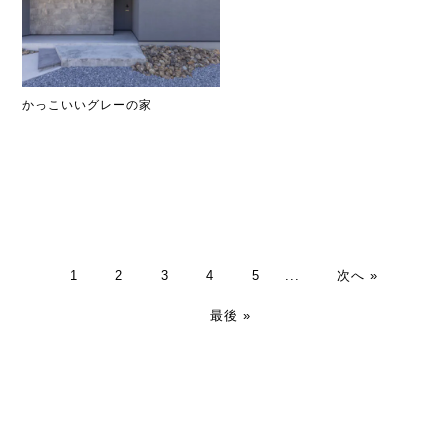
かっこいいグレーの家
1
2
3
4
5
...
次へ »
最後 »