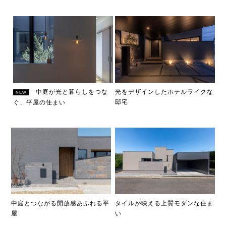
中庭が光と暮らしをつな
光をデザインしたホテルライクな
NEW
邸宅
ぐ、平屋の住まい
中庭とつながる開放感あふれる平
タイルが映える上質モダンな住ま
屋
い